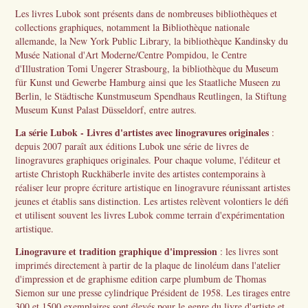
Les livres Lubok sont présents dans de nombreuses bibliothèques et
collections graphiques, notamment la Bibliothèque nationale
allemande, la New York Public Library, la bibliothèque Kandinsky du
Musée National d'Art Moderne/Centre Pompidou, le Centre
d'Illustration Tomi Ungerer Strasbourg, la bibliothèque du Museum
für Kunst und Gewerbe Hamburg ainsi que les Staatliche Museen zu
Berlin, le Städtische Kunstmuseum Spendhaus Reutlingen, la Stiftung
Museum Kunst Palast Düsseldorf, entre autres.
La série Lubok - Livres d'artistes avec linogravures originales
:
d
epuis 2007 paraît aux éditions Lubok une série de livres de
linogravures graphiques originales. Pour chaque volume, l'éditeur et
artiste Christoph Ruckhäberle invite des artistes contemporains à
réaliser leur propre écriture artistique en linogravure réunissant artistes
jeunes et établis sans distinction. Les artistes relèvent volontiers le défi
et utilisent souvent les livres Lubok comme terrain d'expérimentation
artistique.
Linogravure et tradition graphique d'impression
: l
es livres sont
imprimés directement à partir de la plaque de linoléum dans l'atelier
d'impression et de graphisme edition carpe plumbum de Thomas
Siemon sur une presse cylindrique Président de 1958. Les tirages entre
300 et 1500 exemplaires sont élevés pour le genre du livre d'artiste et